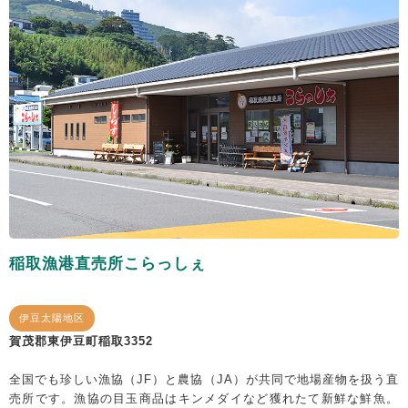
稲取漁港直売所こらっしぇ
伊豆太陽地区
賀茂郡東伊豆町稲取3352
全国でも珍しい漁協（JF）と農協（JA）が共同で地場産物を扱う直
売所です。漁協の目玉商品はキンメダイなど獲れたて新鮮な鮮魚。