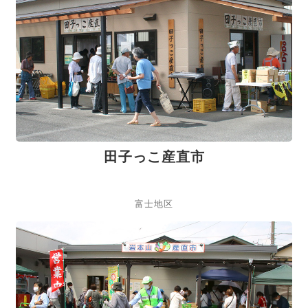
田子っこ産直市
富士地区