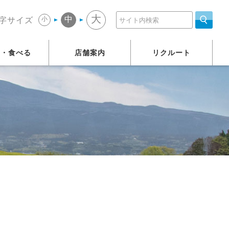
大
中
小
字サイズ
う・食べる
店舗案内
リクルート