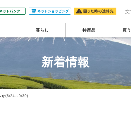
農業協同組合・JAふじ伊豆
文
暮らし
特産品
買
新着情報
6/24～9/30)