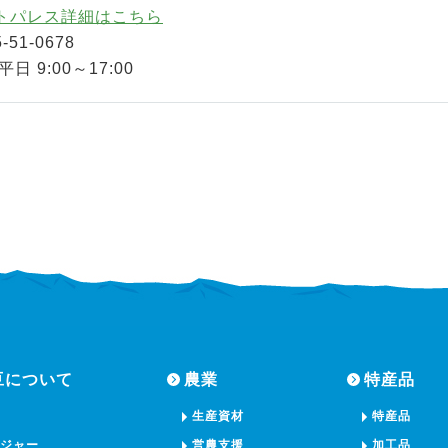
トパレス詳細はこちら
-51-0678
日 9:00～17:00
豆について
農業
特産品
生産資材
特産品
ージャー
営農支援
加工品