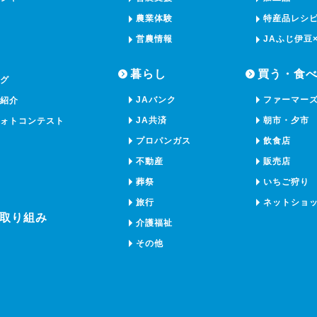
農業体験
特産品レシ
営農情報
JAふじ伊豆
暮らし
買う・食
ング
JAバンク
ファーマー
ー紹介
JA共済
朝市・夕市
フォトコンテスト
プロパンガス
飲食店
不動産
販売店
葬祭
いちご狩り
旅行
ネットショ
取り組み
介護福祉
その他