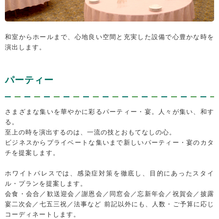
和室からホールまで、心地良い空間と充実した設備で心豊かな時を
演出します。
パーティー
さまざまな集いを華やかに彩るパーティー・宴。人々が集い、和す
る。
至上の時を演出するのは、一流の技とおもてなしの心。
ビジネスからプライベートな集いまで新しいパーティー・宴のカタ
チを提案します。
ホワイトパレスでは、感染症対策を徹底し、目的にあったスタイ
ル・プランを提案します。
会食・会合／歓送迎会／謝恩会／同窓会／忘新年会／祝賀会／披露
宴二次会／七五三祝／法事など 前記以外にも、人数・ご予算に応じ
コーディネートします。