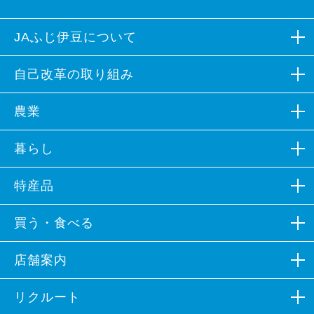
JAふじ伊豆について
組合概況
自己改革の取り組み
広報誌など
自己改革の取り組み
農業
組合員募集
各部会組織
生産資材
暮らし
イメージソング
営農支援
JAバンク
特産品
キャラクター紹介
農業体験
JA共済
カレンダーフォトコンテスト
営農情報
特産品
買う・食べる
プロパンガス
公表事項
加工品
不動産
ファーマーズマーケットなど
店舗案内
ポリシー
特産品レシピ
葬祭
朝市・夕市
JAふじ伊豆×ラブライブ！サンシャイン!!
本支店一覧
リクルート
旅行
飲食店