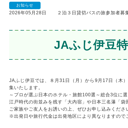
お知らせ
2026年05月28日
２泊３日貸切バスの旅参加者募
JAふじ伊豆
JAふじ伊豆では、８月31日（月）から9月17日（
集いたします。
～プロが選ぶ日本のホテル・旅館100選～総合3位に
江戸時代の街並みを残す「大内宿」や日本三名瀑「袋
ご家族やご友人をお誘いの上、ぜひお申し込みくださ
※出発日や旅行代金は出発地区により
異なりますので