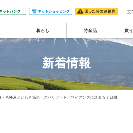
農業協同組合・JAふじ伊豆
文
暮らし
特産品
買
新着情報
温泉・八幡屋といわき温泉・スパリゾートハワイアンズに泊まる３日間