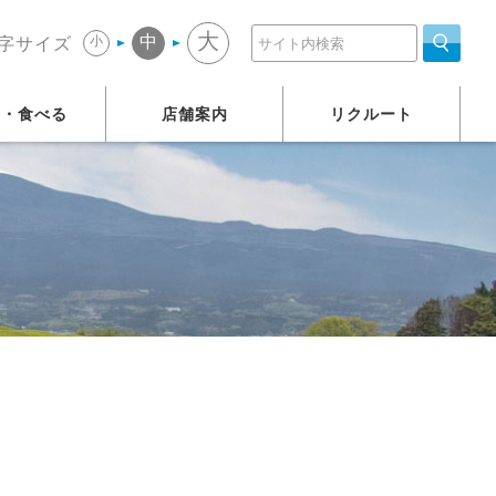
大
中
小
字サイズ
う・食べる
店舗案内
リクルート