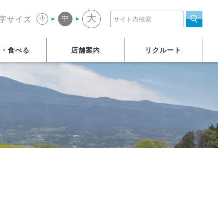
大
中
小
字サイズ
う・食べる
店舗案内
リクルート