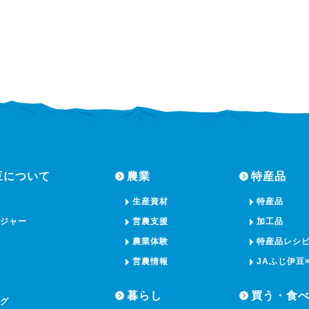
豆について
農業
特産品
生産資材
特産品
ージャー
営農支援
加工品
農業体験
特産品レシ
営農情報
JAふじ伊豆
暮らし
買う・食
ング