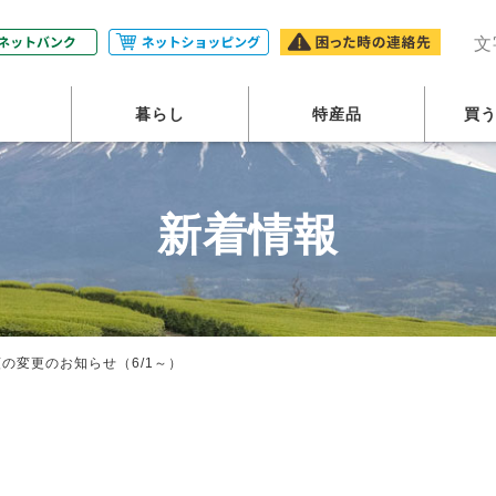
農業協同組合・JAふじ伊豆
文
暮らし
特産品
買
新着情報
の変更のお知らせ（6/1～）