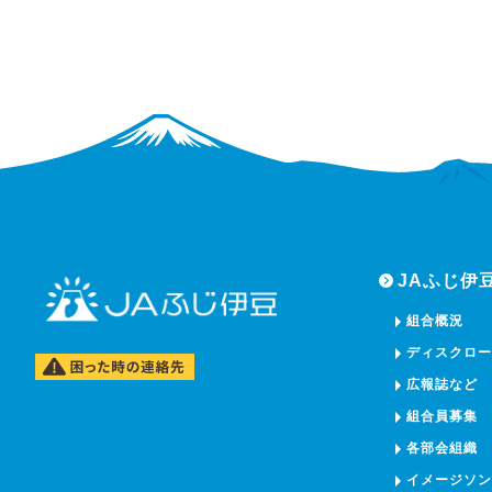
JAふじ伊
組合概況
ディスクロ
広報誌など
組合員募集
各部会組織
イメージソ