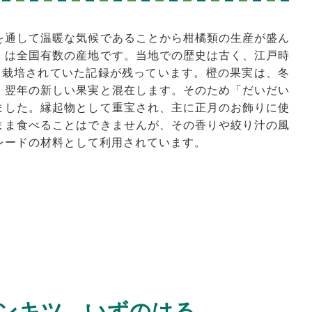
を通して温暖な気候であることから柑橘類の生産が盛ん
）は全国有数の産地です。当地での歴史は古く、江戸時
に栽培されていた記録が残っています。橙の果実は、冬
、翌年の新しい果実と混在します。そのため「だいだい
ました。縁起物として重宝され、主に正月のお飾りに使
まま食べることはできませんが、その香りや絞り汁の風
レードの材料として利用されています。
ンキツ いずのはる