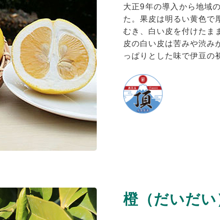
大正9年の導入から地域
た。果皮は明るい黄色で
むき、白い皮を付けたま
皮の白い皮は苦みや渋み
っぱりとした味で伊豆の
橙（だいだい