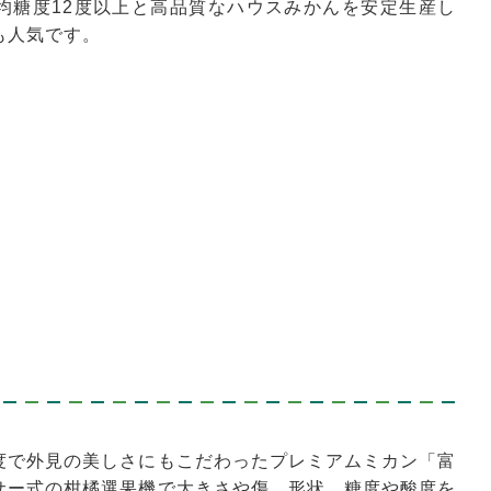
均糖度12度以上と高品質なハウスみかんを安定生産し
も人気です。
度で外見の美しさにもこだわったプレミアムミカン「富
サー式の柑橘選果機で大きさや傷、形状、糖度や酸度を