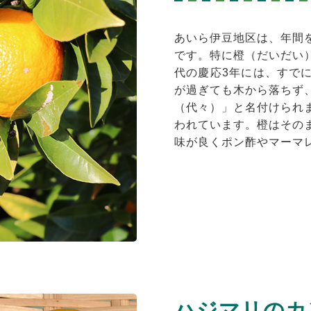
あいら伊豆地区は、年間
です。特に橙（だいだい
代の慶応3年には、すで
が過ぎても木から落ちず
（代々）」と名付けられ
われています。橙はその
味が良くポン酢やマーマ
ハジマリのカ