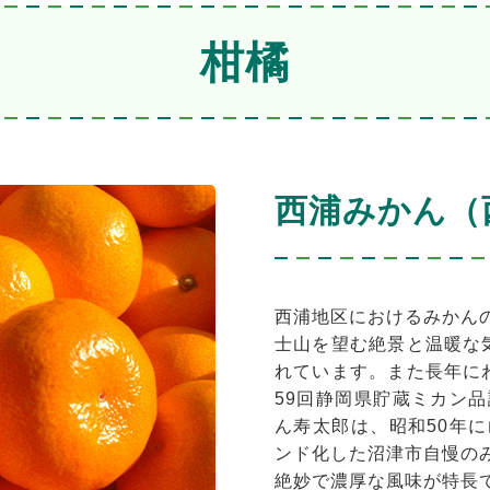
柑橘
西浦みかん（
西浦地区におけるみかん
士山を望む絶景と温暖な
れています。また長年に
59回静岡県貯蔵ミカン
ん寿太郎は、昭和50年
ンド化した沼津市自慢の
絶妙で濃厚な風味が特長