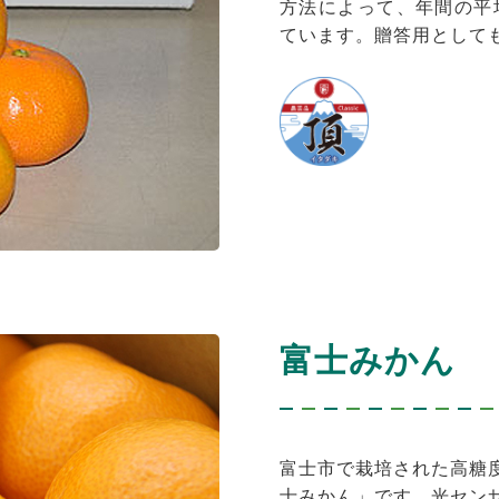
方法によって、年間の平
ています。贈答用として
富士みかん
富士市で栽培された高糖
士みかん」です。光セン