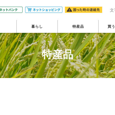
農業協同組合・JAふじ伊豆
文
暮らし
特産品
買
特産品