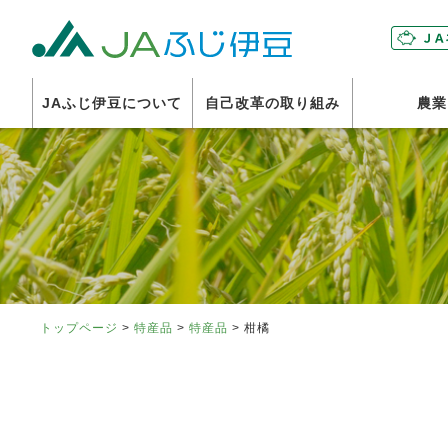
富士伊豆
JAふじ伊豆について
自己改革の取り組み
農業
トップページ
>
特産品
>
特産品
> 柑橘