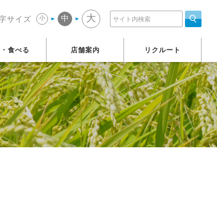
大
中
小
字サイズ
う・食べる
店舗案内
リクルート