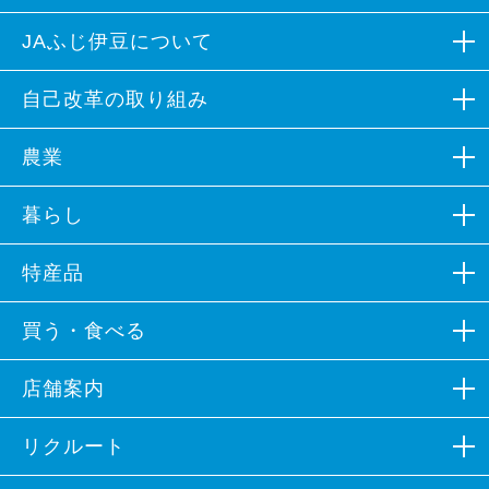
JAふじ伊豆について
組合概況
自己改革の取り組み
広報誌など
自己改革の取り組み
農業
組合員募集
各部会組織
生産資材
暮らし
イメージソング
営農支援
JAバンク
特産品
キャラクター紹介
農業体験
JA共済
カレンダーフォトコンテスト
営農情報
特産品
買う・食べる
プロパンガス
公表事項
加工品
不動産
ファーマーズマーケットなど
店舗案内
ポリシー
特産品レシピ
葬祭
朝市・夕市
JAふじ伊豆×ラブライブ！サンシャイン!!
本支店一覧
リクルート
旅行
飲食店
施設一覧