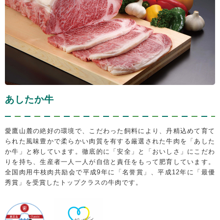
あしたか牛
愛鷹山麓の絶好の環境で、こだわった飼料により、丹精込めて育て
られた風味豊かで柔らかい肉質を有する厳選された牛肉を「あした
か牛」と称しています。徹底的に「安全」と「おいしさ」にこだわ
りを持ち、生産者一人一人が自信と責任をもって肥育しています。
全国肉用牛枝肉共励会で平成9年に「名誉賞」、平成12年に「最優
秀賞」を受賞したトップクラスの牛肉です。