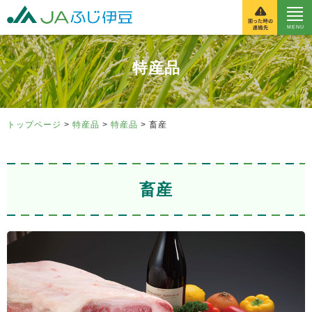
富士伊豆農業協同組
特産品
トップページ
>
特産品
>
特産品
> 畜産
畜産