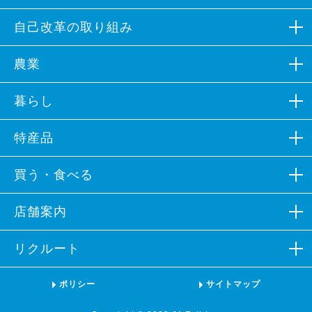
組合概況
自己改革の取り組み
広報誌など
自己改革の取り組み
農業
組合員募集
各部会組織
生産資材
暮らし
イメージソング
営農支援
JAバンク
特産品
キャラクター紹介
農業体験
JA共済
カレンダーフォトコンテスト
営農情報
特産品
買う・食べる
プロパンガス
公表事項
加工品
不動産
ファーマーズマーケットなど
店舗案内
ポリシー
特産品レシピ
葬祭
朝市・夕市
JAふじ伊豆×ラブライブ！サンシャイン!!
本支店一覧
リクルート
旅行
飲食店
施設一覧
介護福祉
販売店
リクルート
ポリシー
サイトマップ
ATM一覧
その他
いちご狩り