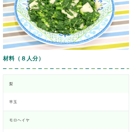
材料（８人分）
梨
半玉
モロヘイヤ