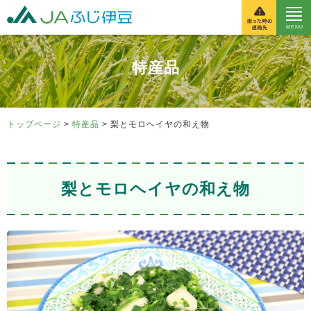
富士伊豆農業協同組
特産品
トップページ
>
特産品
> 梨とモロヘイヤの和え物
梨とモロヘイヤの和え物