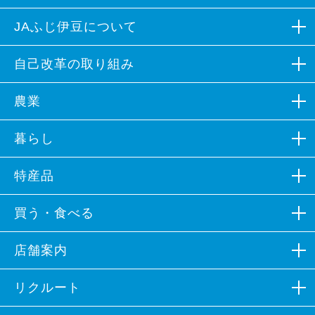
JAふじ伊豆について
組合概況
自己改革の取り組み
広報誌など
自己改革の取り組み
農業
組合員募集
各部会組織
生産資材
暮らし
イメージソング
営農支援
JAバンク
特産品
キャラクター紹介
農業体験
JA共済
カレンダーフォトコンテスト
営農情報
特産品
買う・食べる
プロパンガス
公表事項
加工品
不動産
ファーマーズマーケットなど
店舗案内
ポリシー
特産品レシピ
葬祭
朝市・夕市
JAふじ伊豆×ラブライブ！サンシャイン!!
本支店一覧
リクルート
旅行
飲食店
施設一覧