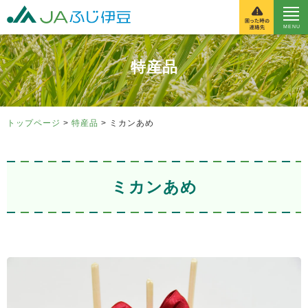
富士伊豆農業協同組
特産品
トップページ
>
特産品
> ミカンあめ
ミカンあめ