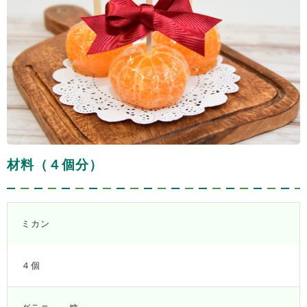
材料（４個分）
ミカン
４個