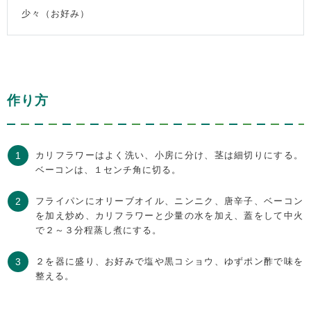
少々（お好み）
作り方
カリフラワーはよく洗い、小房に分け、茎は細切りにする。
ベーコンは、１センチ角に切る。
フライパンにオリーブオイル、ニンニク、唐辛子、ベーコン
を加え炒め、カリフラワーと少量の水を加え、蓋をして中火
で２～３分程蒸し煮にする。
２を器に盛り、お好みで塩や黒コショウ、ゆずポン酢で味を
整える。