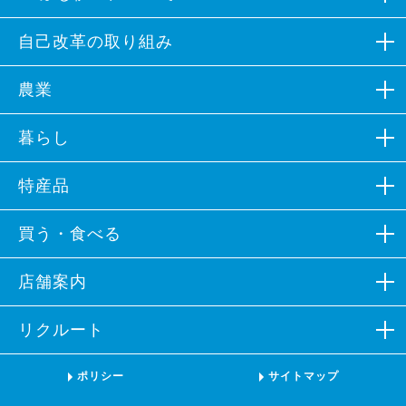
組合概況
自己改革の取り組み
広報誌など
自己改革の取り組み
農業
組合員募集
各部会組織
生産資材
暮らし
イメージソング
営農支援
JAバンク
特産品
キャラクター紹介
農業体験
JA共済
カレンダーフォトコンテスト
営農情報
特産品
買う・食べる
プロパンガス
公表事項
加工品
不動産
ファーマーズマーケットなど
店舗案内
ポリシー
特産品レシピ
葬祭
朝市・夕市
JAふじ伊豆×ラブライブ！サンシャイン!!
本支店一覧
リクルート
旅行
飲食店
施設一覧
介護福祉
販売店
リクルート
ポリシー
サイトマップ
ATM一覧
その他
いちご狩り